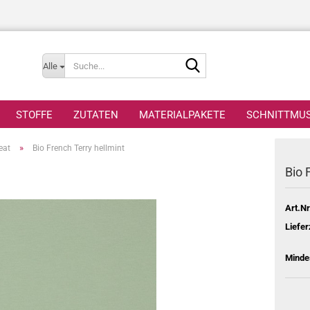
Suche...
Alle
STOFFE
ZUTATEN
MATERIALPAKETE
SCHNITTMU
»
eat
Bio French Terry hellmint
Bio 
Art.Nr
Liefer
Minde