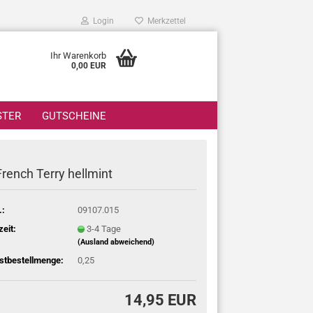
Login
Merkzettel
Ihr Warenkorb
0,00 EUR
STER
GUTSCHEINE
French Terry hellmint
.:
09107.015
zeit:
3-4 Tage
(Ausland abweichend)
stbestellmenge:
0,25
14,95 EUR