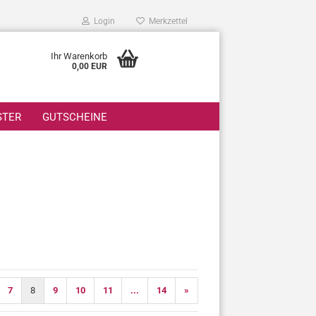
Login
Merkzettel
Ihr Warenkorb
0,00 EUR
STER
GUTSCHEINE
7
8
9
10
11
...
14
»