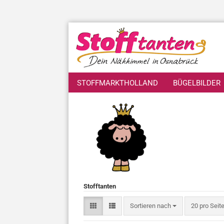
STOFFMARKTHOLLAND
BÜGELBILDER
Stofftanten
Sortieren nach
pro Seite
Sortieren nach
20 pro Seit