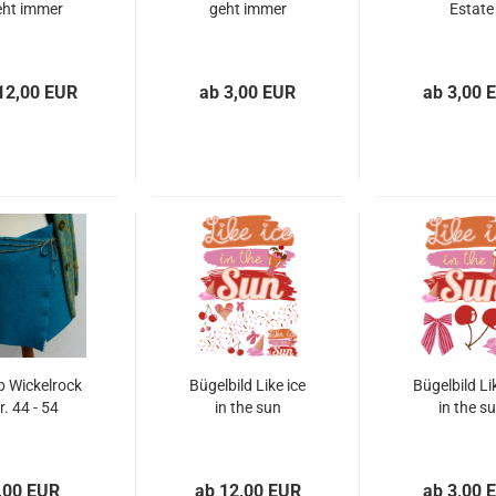
eht immer
geht immer
Estate
12,00 EUR
ab 3,00 EUR
ab 3,00 
b Wickelrock
Bügelbild Like ice
Bügelbild Li
r. 44 - 54
in the sun
in the s
,00 EUR
ab 12,00 EUR
ab 3,00 