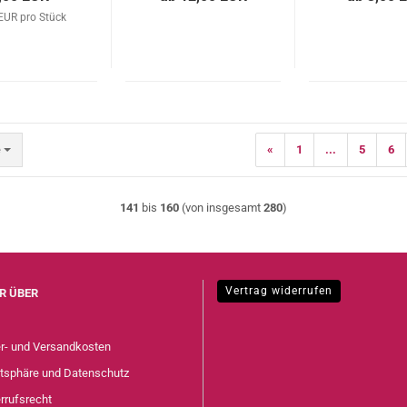
EUR pro Stück
e
«
1
...
5
6
141
bis
160
(von insgesamt
280
)
Vertrag widerrufen
R ÜBER
er- und Versandkosten
atsphäre und Datenschutz
rrufsrecht