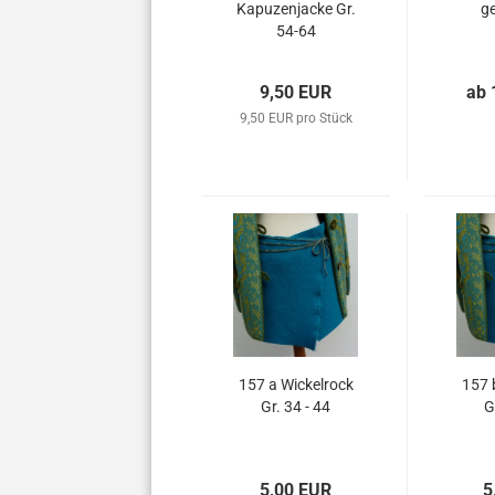
Kapuzenjacke Gr.
g
54-64
9,50 EUR
ab 
9,50 EUR pro Stück
157 a Wickelrock
157 
Gr. 34 - 44
G
5,00 EUR
5