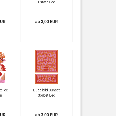
Estate Leo
EUR
ab 3,00 EUR
ke ice
Bügelbild Sunset
un
Sorbet Leo
EUR
ab 3,00 EUR