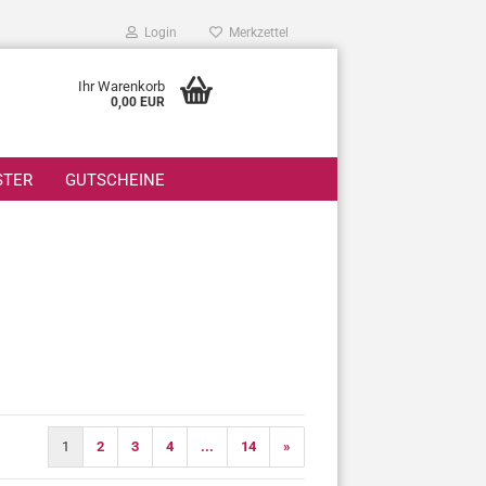
Login
Merkzettel
Ihr Warenkorb
0,00 EUR
STER
GUTSCHEINE
1
2
3
4
...
14
»