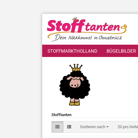
STOFFMARKTHOLLAND
BÜGELBILDER
Stofftanten
Sortieren nach
pro Seite
Sortieren nach
20 pro Seit