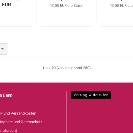
EUR
10,00 EUR pro Stück
10,00 EUR pro
e
1
bis
20
(von insgesamt
280
)
Vertrag widerrufen
R ÜBER
er- und Versandkosten
atsphäre und Datenschutz
rrufsrecht