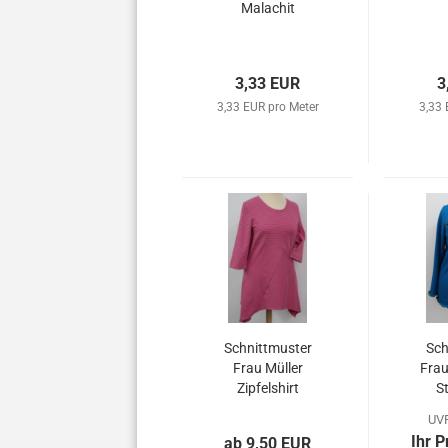
Malachit
3,33 EUR
3
3,33 EUR pro Meter
3,33 
Schnittmuster
Sch
Frau Müller
Fra
Zipfelshirt
S
UVP
Ihr P
ab 9,50 EUR