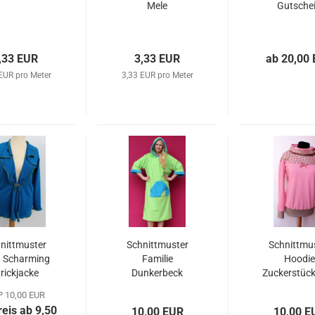
Mele
Gutsche
,33 EUR
3,33 EUR
ab 20,00
EUR pro Meter
3,33 EUR pro Meter
nittmuster
Schnittmuster
Schnittmu
u Scharming
Familie
Hoodie
trickjacke
Dunkerbeck
Zuckerstüc
 10,00 EUR
reis ab 9,50
10,00 EUR
10,00 E