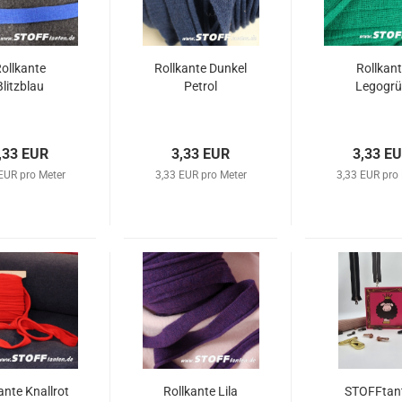
ollkante
Rollkante Dunkel
Rollkan
Blitzblau
Petrol
Legogrü
,33 EUR
3,33 EUR
3,33 E
EUR pro Meter
3,33 EUR pro Meter
3,33 EUR pro
ante Knallrot
Rollkante Lila
STOFFtan