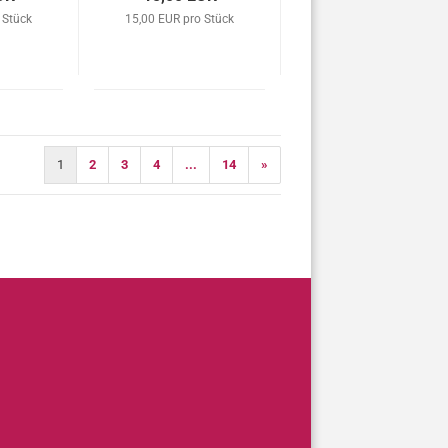
 Stück
15,00 EUR pro Stück
1
2
3
4
...
14
»