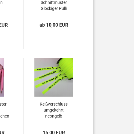
in
Schnittmuster
Glockiger Pulli
 EUR
ab 10,00 EUR
ster
Reißverschluss
umgekehrt
kchen
neongelb
UR
15,00 EUR